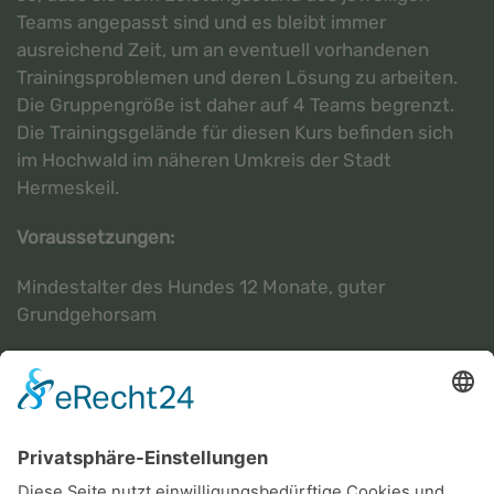
Teams angepasst sind und es bleibt immer
ausreichend Zeit, um an eventuell vorhandenen
Trainingsproblemen und deren Lösung zu arbeiten.
Die Gruppengröße ist daher auf 4 Teams begrenzt.
Die Trainingsgelände für diesen Kurs befinden sich
im Hochwald im näheren Umkreis der Stadt
Hermeskeil.
Voraussetzungen:
Mindestalter des Hundes 12 Monate, guter
Grundgehorsam
Termine:
Neue Termine folgen in Kürze.
Kosten:
300,- € für 8 Lektionen à 90 min